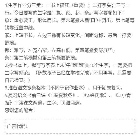
标签
1.生字作业分三步：一书上描红（重要）；二打字头；三写一
行。今日要写的生字是：象、家、都、条。写字要领如下：
论坛
象：重心要正，形体扁长。第六笔撇从扁“口”中斜出，第七笔弯
论坛搜索
钩靠近竖中线。
页面
家：上短下长，左边三撇有长短变化，间距匀称，最后一捺要
舒展。
关于
都：难写，左宽右窄，左高右低。第四笔撇要舒展些。
博客树
条：第二笔横撇和第三笔捺要舒展。
2.抄书本上，默写写字表上从“午”到“到”共10个生字，一定要把
精品域名
生字写规范。（多数孩子已经在学校完成，不用再写，只需要
友情链接
自己检查。）
3.准备语文宽条格本（不同于记作业本），用于期末复习。
4.复习语文书前三课《1.春夏秋冬》、《2.姓氏歌》、《3.小青
蛙》：读课文两遍，生字、词语两遍。
感谢您的配合！
广告代码1