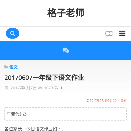
格子老师
首页
读书
语文
互动
20170607一年级下语文作业
评论
2017年6月7日
1673
1
打赏
唠叨
2017年07月05日 20:11更新
读者
广告代码2
存档
各位家长，今日语文作业如下：