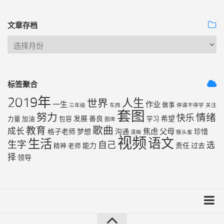
文章存档
标签聚合
2019年
人生
世界
一生
作业
做事
三年级
东西
停课不停学
关注
套图
努力
情绪
快乐
发展
善良
希望
力量
加油
包容
学习
图库
歌曲
教育
成长
焦虑
父母
格子老师
梦想
沟通
珍惜
清晰
猴头客
视频
语文
生活
生字
自己
选
能力
责任
过去
精神
老师
择
领导
友链列表