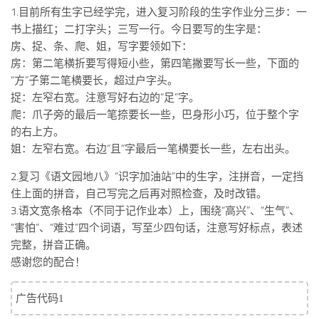
标签
1.目前所有生字已经学完，进入复习阶段的生字作业分三步：一
书上描红；二打字头；三写一行。今日要写的生字是：
论坛
房、捉、条、爬、姐，写字要领如下：
论坛搜索
房：第二笔横折要写得短小些，第四笔撇要写长一些，下面的
页面
“方”子第二笔横要长，超过户字头。
捉：左窄右宽。注意写好右边的“足”字。
关于
爬：爪子旁的最后一笔捺要长一些，巴身形小巧，位于整个字
博客树
的右上方。
姐：左窄右宽。右边“且”字最后一笔横要长一些，左右出头。
精品域名
友情链接
2.复习《语文园地八》“识字加油站”中的生字，注拼音，一定挡
住上面的拼音，自己写完之后再对照检查，及时改错。
3.语文宽条格本（不同于记作业本）上，围绕“高兴”、“生气”、
“害怕”、“难过”四个词语，写至少四句话，注意写好标点，表述
完整，拼音正确。
感谢您的配合！
广告代码1