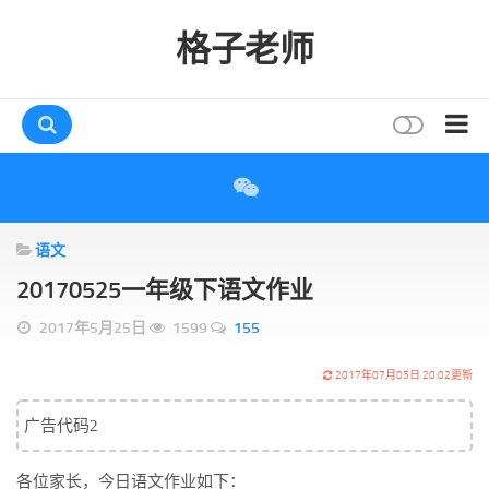
格子老师
首页
读书
语文
互动
20170525一年级下语文作业
评论
2017年5月25日
1599
155
打赏
唠叨
2017年07月05日 20:02更新
读者
广告代码2
存档
各位家长，今日语文作业如下：