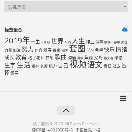
标签聚合
2019年
人生
世界
一生
作业
做事
三年级
东西
停课不停学
关注
套图
努力
情绪
快乐
发展
善良
希望
力量
加油
包容
学习
图库
歌曲
教育
成长
焦虑
父母
格子老师
梦想
沟通
珍惜
清晰
猴头客
视频
语文
生活
生字
自己
选
能力
责任
过去
精神
老师
择
领导
友链列表
最近更新
格子老师 © 2026. All Rights Reserved.
津ICP备14002088号-3
|
不良信息举报