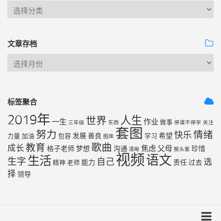
文章存档
标签聚合
2019年
人生
世界
一生
作业
做事
三年级
东西
停课不停学
关注
套图
努力
情绪
快乐
发展
善良
希望
力量
加油
包容
学习
图库
歌曲
教育
成长
焦虑
父母
格子老师
梦想
沟通
珍惜
清晰
猴头客
视频
语文
生活
生字
自己
选
能力
责任
过去
精神
老师
择
领导