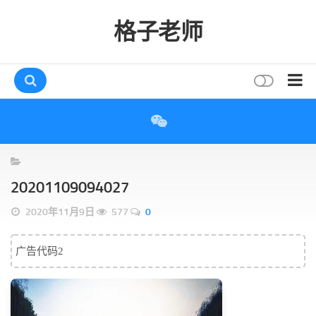
格子老师
首页
读书
互动
20201109094027
评论
2020年11月9日
577
0
打赏
唠叨
广告代码2
读者
存档