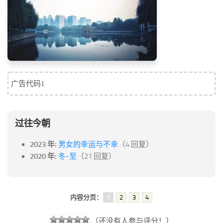
标签
论坛
论坛搜索
页面
关于
广告代码1
博客树
精品域名
过往今朝
友情链接
2023 年:
男女的幸运与不幸
（4 回复）
2020 年:
冬-至
（21 回复）
内容分页：
1
2
3
4
（还没有人参与评分！）