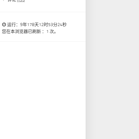
运行：9年178天12时53分25秒
您在本浏览器已刷新 ：1 次。