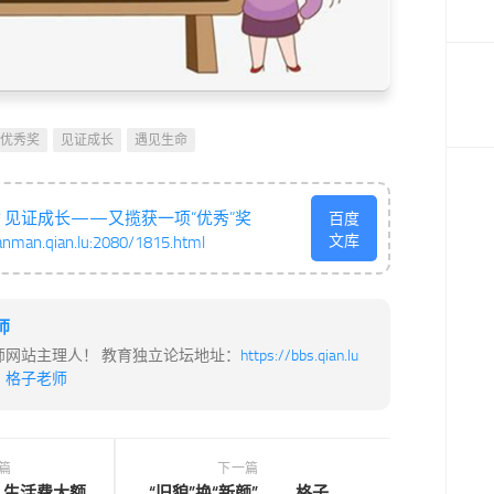
优秀奖
见证成长
遇见生命
 见证成长——又揽获一项“优秀”奖
百度
文库
anman.qian.lu:2080/1815.html
师
师网站主理人！ 教育独立论坛地址：
https://bbs.qian.lu
：
格子老师
篇
下一篇
 生活费大额
“旧貌”换“新颜”——格子