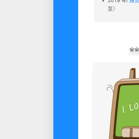
2019 年:
遇见
复）