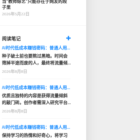
当“教师综艺”只能存在于网友的段
子里
2026年5月22日
阅读笔记
AI时代低成本赚钱密码：普通人用AI小项目建立现金流
种子破土前也要熬过黑暗。时间会
筛掉半途而废的人，最终将流量倾
斜给长期坚持的创作…
2026年8月8日
AI时代低成本赚钱密码：普通人用AI小项目建立现金流
优质且独特的内容是获得流量倾斜
的敲门砖。创作者需深入研究平台
的内容偏好，在保证…
2026年8月8日
AI时代低成本赚钱密码：普通人用AI小项目建立现金流
保持学习的热情和好奇心，将学习