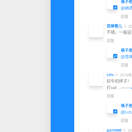
格子
@纳
回复
苦禅雪儿
20
不错，一般这
回复
格子
@苦
回复
Lvtu
2019年
好牛的样子！
打call…..——
V
回复
格子
@Lvt
回复
giant888
20