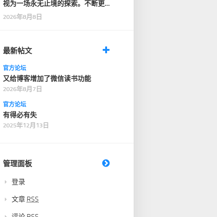
视为一场永无止境的探索。不断更
新知识储备，强化自…
2026年8月8日
最新帖文
官方论坛
又给博客增加了微信读书功能
2026年8月7日
官方论坛
有得必有失
2025年12月13日
管理面板
登录
文章
RSS
评论
RSS