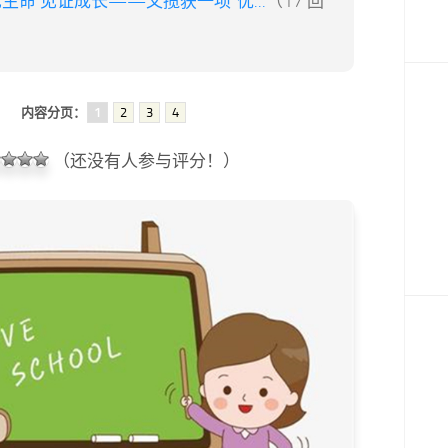
生命 见证成长——又揽获一项“优...
（17 回
内容分页：
1
2
3
4
（还没有人参与评分！）