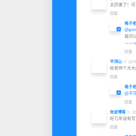
太厉害了！可
回复
格子
@gian
我可
——
V
回复
平顶山
201
给老师个大
回复
格子
@平
回复
张波博客
20
好几年没有写
回复