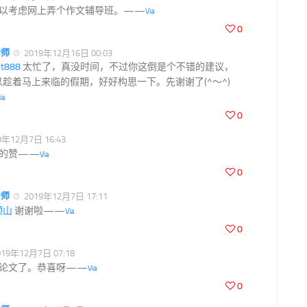
以考虑网上弄个作文辅导班。——
Via
0
老师
2019年12月16日 00:03
t888
太忙了，真没时间，不过你这倒是个不错的建议，
以趁着马上来临的假期，好好构思一下。先谢谢了(^～^)
ia
0
9年12月7日 16:43
大的赞——
Via
0
老师
2019年12月7日 17:11
顶山
谢谢啦——
Via
0
19年12月7日 07:18
论文了。恭喜呀——
Via
0