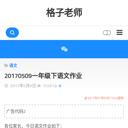
格子老师
首页
读书
语文
互动
20170509一年级下语文作业
评论
2017年5月9日
1559
0
打赏
唠叨
2017年07月05日 19:43更新
读者
广告代码2
存档
各位家长，今日语文作业如下：