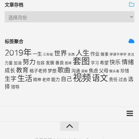
文章存档
标签聚合
2019年
人生
世界
一生
作业
做事
三年级
东西
停课不停学
关注
套图
努力
情绪
快乐
发展
善良
希望
力量
加油
包容
学习
图库
歌曲
教育
成长
焦虑
父母
格子老师
梦想
沟通
珍惜
清晰
猴头客
视频
语文
生活
生字
自己
选
能力
责任
过去
精神
老师
择
领导
友链列表
最近更新