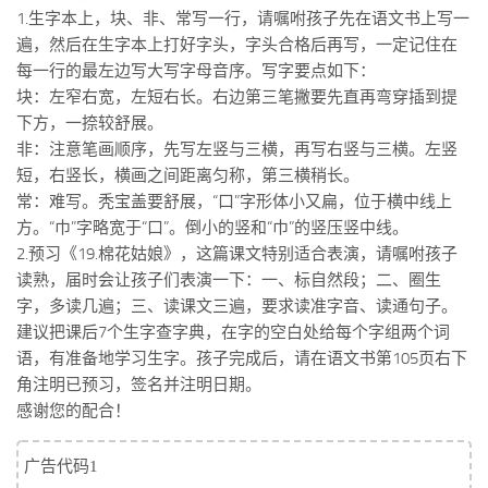
标签
1.生字本上，块、非、常写一行，请嘱咐孩子先在语文书上写一
遍，然后在生字本上打好字头，字头合格后再写，一定记住在
论坛
每一行的最左边写大写字母音序。写字要点如下：
论坛搜索
块：左窄右宽，左短右长。右边第三笔撇要先直再弯穿插到提
页面
下方，一捺较舒展。
非：注意笔画顺序，先写左竖与三横，再写右竖与三横。左竖
关于
短，右竖长，横画之间距离匀称，第三横稍长。
博客树
常：难写。秃宝盖要舒展，“口”字形体小又扁，位于横中线上
方。“巾”字略宽于“口”。倒小的竖和“巾”的竖压竖中线。
精品域名
2.预习《19.棉花姑娘》，这篇课文特别适合表演，请嘱咐孩子
友情链接
读熟，届时会让孩子们表演一下：一、标自然段；二、圈生
字，多读几遍；三、读课文三遍，要求读准字音、读通句子。
建议把课后7个生字查字典，在字的空白处给每个字组两个词
语，有准备地学习生字。孩子完成后，请在语文书第105页右下
角注明已预习，签名并注明日期。
感谢您的配合！
广告代码1