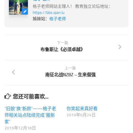
格子老师网站主理人！ 教育独立论坛地址：
https://bbs.qian.lu
姊妹站：
格子老师
下一篇
布鲁斯让《必须卓越》
上一篇
南征北战NZBZ – 生来倔强
您还可能喜欢...
“旧貌”换“新颜”——格子老
你笑起来真好看
师相关站点陆续完成“搬新
2019年9月24日
家”
2019年12月18日