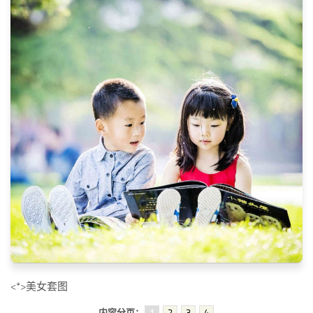
<*>美女套图
内容分页：
1
2
3
4