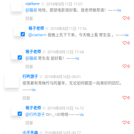
clatterrr
2019年8月11日 17:07
@猫叔
哈哈，那部电影很好看，我老师推荐滴！——
Via
0
回复
格子老师
2019年8月11日 17:54
@clatterrr
我晚上先下下来，今天晚上看 寄生虫 。——
Via
0
格子老师
2019年8月12日 17:48
@猫叔
寄生虫 挺好看！——
Via
0
回复
行吟游子
2019年8月10日 09:01
很羡慕有青梅竹马的童年，无论如何都是一段美好的回忆。
——
Via
0
回复
格子老师
2019年8月10日 14:12
@行吟游子
O(∩_∩)O哈哈~——
Via
0
回复
小王先森
2019年8月10日 00:27