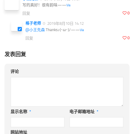
写的真好！很有韵味——
Via
0
回复
格子老师
2019年8月10日 14:12
@小王先森
Thanks♪(･ω･)ﾉ——
Via
0
回复
发表回复
评论
显示名称
*
电子邮箱地址
*
网站地址