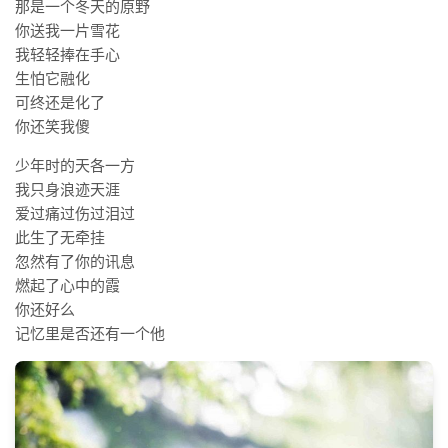
标签
那是一个冬天的原野
你送我一片雪花
论坛
我轻轻捧在手心
论坛搜索
生怕它融化
可终还是化了
页面
你还笑我傻
关于
少年时的天各一方
博客树
我只身浪迹天涯
精品域名
爱过痛过伤过泪过
此生了无牵挂
友情链接
忽然有了你的讯息
燃起了心中的霞
你还好么
记忆里是否还有一个他