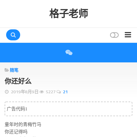
格子老师
首页
读书
随笔
互动
你还好么
评论
2019年8月9日
5227
21
打赏
唠叨
广告代码1
读者
童年时的青梅竹马
存档
你还记得吗