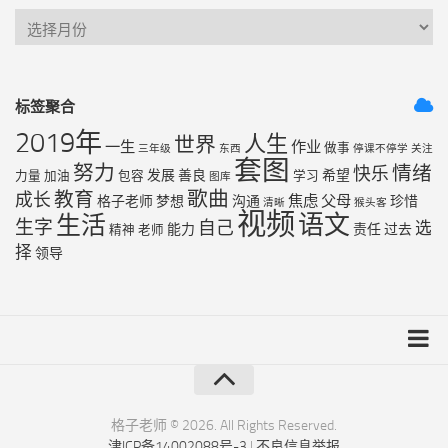
标签聚合
2019年
人生
世界
一生
作业
做事
三年级
东西
停课不停学
关注
套图
努力
情绪
快乐
发展
善良
希望
力量
加油
包容
学习
图库
歌曲
教育
成长
焦虑
父母
格子老师
梦想
沟通
珍惜
清晰
猴头客
视频
语文
生活
生字
自己
选
能力
责任
过去
精神
老师
择
领导
友链列表
最近更新
格子老师 © 2026. All Rights Reserved.
津ICP备14002088号-3
|
不良信息举报