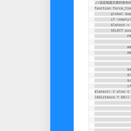
//设定每篇文章的发布间
function force_tim
	global $wpdb;

	if (empty($postarr['ID'])) return $data;

	$latest = $wpdb->get_var("

	SELECT post_date

		FROM {$wpdb->posts}

			WHERE post_status IN('future'
		AND post_type = 'post'

		AND ID != {$postarr['ID']}

			ORDER BY post_dat
			LIMIT 1
		$distance = 60; // 时间间隔（分钟）

		$latest = strtotime($latest);

		$current = strtotime($data['post_date']);

		if ($latest < $current) { $diff = $current - 
$latest; } else { 
($distance * 60)) 
			$new_date = $latest + ($dist
			$date = date('Y-m-d H:i:s',$
			$date_gmt = get_gmt_from_da
			$data['post_date'] =
			$data['post_date_gmt'] = $
			$data['post_status'] = 