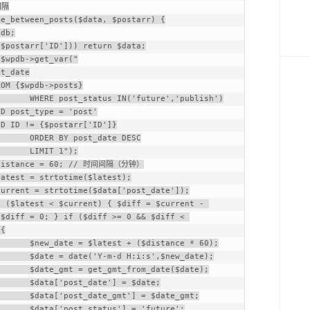
隔

e_between_posts($data, $postarr) {

,'publish')

e DESC

");

$diff = 0; } if ($diff >= 0 && $diff < 
{

ance * 60);

new_date);

te($date);

 $date;

date_gmt;

'future';
