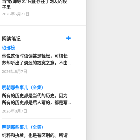
当“教师综艺”只能存在于网友的段
子里
2026年5月22日
阅读笔记
琅琊榜
他说这话时语调甚是轻松，可梅长
苏却听出了淡淡的寂寞之意，不由
深深看了他一眼
2026年8月7日
明朝那些事儿（全集）
所有的历史都是当代的历史。因为
所有的历史都是后人写的，都是写
的人的那个时代的感…
2026年8月7日
明朝那些事儿（全集）
纯粹和执着，也是有区别的。所谓