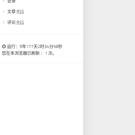
登录
文章
RSS
评论
RSS
运行：9年177天2时34分59秒
您在本浏览器已刷新 ：1 次。