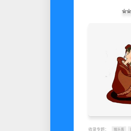
收录专题：
猴头客