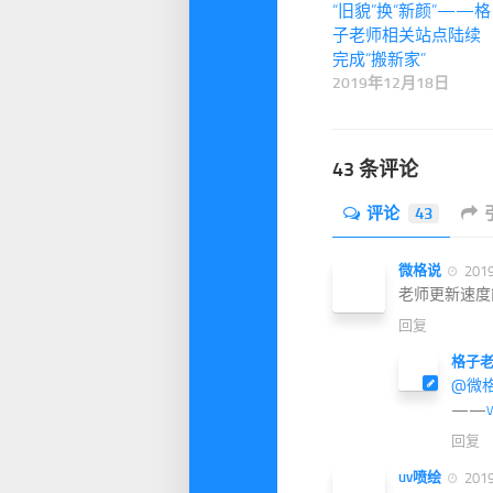
“旧貌”换“新颜”——格
子老师相关站点陆续
完成“搬新家”
2019年12月18日
43 条评论
评论
43
微格说
201
老师更新速度
回复
格子
@微
——
V
回复
uv喷绘
201