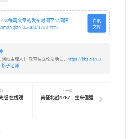
Press每篇文章的发布时间至少间隔...
百度
文库
anman.qian.lu:2080/1753.html
师
师网站主理人！ 教育独立论坛地址：
https://bbs.qian.lu
：
格子老师
篇
下一篇
先版 在线观
南征北战NZBZ – 生来倔强
.