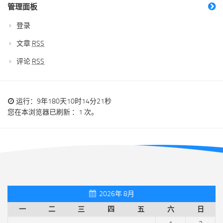
管理面板
登录
文章
RSS
评论
RSS
运行：9年180天10时14分21秒
您在本浏览器已刷新 ：1 次。
2026年 8月
一
二
三
四
五
六
日