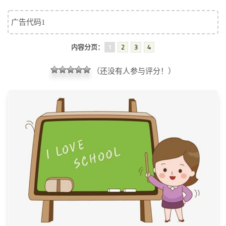
标签
论坛
广告代码1
论坛搜索
内容分页：
1
2
3
4
页面
（还没有人参与评分！）
关于
博客树
精品域名
友情链接