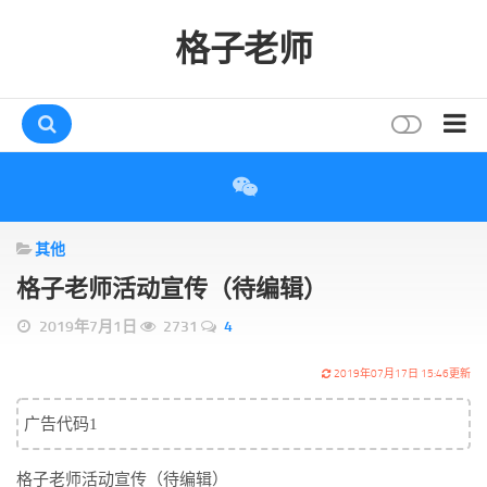
格子老师
首页
读书
其他
互动
格子老师活动宣传（待编辑）
评论
2019年7月1日
2731
4
打赏
唠叨
2019年07月17日 15:46更新
读者
广告代码1
存档
格子老师活动宣传（待编辑）