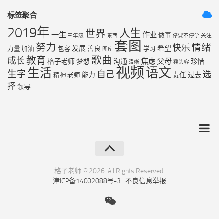
标签聚合
2019年
人生
世界
一生
作业
做事
三年级
东西
停课不停学
关注
套图
努力
情绪
快乐
发展
善良
希望
力量
加油
包容
学习
图库
歌曲
教育
成长
焦虑
父母
格子老师
梦想
沟通
珍惜
清晰
猴头客
视频
语文
生活
生字
自己
选
能力
责任
过去
精神
老师
择
领导
友链列表
最近更新
格子老师 © 2026. All Rights Reserved.
津ICP备14002088号-3
|
不良信息举报
RSS地图
XML地图