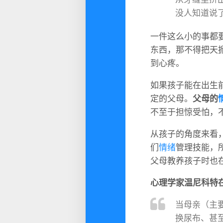
没人知道说
一件这么小的事都
东西，那不得把天
到心疼。
如果孩子能在出生
定的父母。
父母的
不至于担惊受怕，
从孩子的角度来看
们
情绪
管理技能，
父母教养孩子时也
心理学家温尼科特
当母亲（主
换尿布、甚