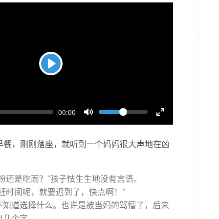
Play
Seek
Volume
Current
00:00
time
Toggle
Toggle
Mute
Fullscreen
早餐，刚刚落座，就听到一个妈妈很大声地在凶
吃粉还是吃面？”孩子怯生生地没有言语。
赶时间呢，就要迟到了，快点啊！”
不知道选择什么。也许是被当妈的骂懵了，后来
出几个字。