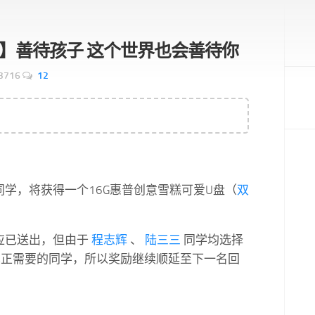
】善待孩子 这个世界也会善待你
3716
12
学，将获得一个16G惠普创意雪糕可爱U盘（
双
应已送出，但由于
程志辉
、
陆三三
同学均选择
真正需要的同学，所以奖励继续顺延至下一名回