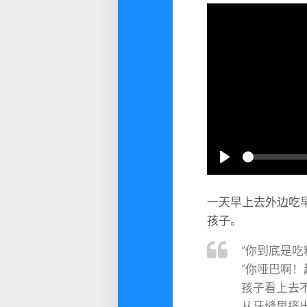
Play
一天早上去外边吃
孩子。
“你到底是
“你哑巴啊！
孩子看上去
从牙缝里挤