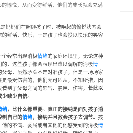
心的愉悦，从而变得鲜活，他们的成长就会充满
。
，就是妈妈们在照顾孩子时，被唤起的愉悦状态会
常的鲜活、快乐，于是孩子也会投以快乐的笑容
一个经常出现消极
情绪
的家庭环境里，无论这种
们的，这些孩子都会表现出难以调解的消极
情
的父母，虽然矛头不是对准孩子，但是一场场家
往是最受伤害的，他们无可适从，不知所措，因
只看到了父母之间的怒气、暴戾、伤害，
长此以
或少缺少自信。
情绪
，比什么都重要。真正的接纳是面对孩子消
控制自己的
情绪
，接纳并且教会孩子去调节。
孩
，他的不满、委屈或者其他的他感受到的消极
情