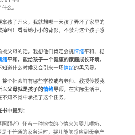
了什么。
要拿孩子开火，我就想哪一天孩子弄坏了家里的
掀掉啊！看着她小小的背影，不禁为这个孩子感
前挑父母的话。我想他们肯定会挑
情绪
平和、稳
情绪
平和，能给孩子一个健康的家庭成长环境
，
不知道什么时候又会引来一场
情绪
的黑风暴。
，整个社会鲜有哪些学校或者老师、教授传授我
所以
父母就是孩子的
情绪
导师
，在实际生活中，
在不知不觉中承担了这个任务。
在书中提到：
要照顾者）怀着一种愉悦的心情来为婴儿喂奶、
至是干普通的家务活时，婴儿能够感应到母亲产