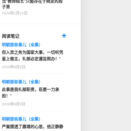
当“教师综艺”只能存在于网友的段
子里
2026年5月22日
阅读笔记
明朝那些事儿（全集）
但入贡之务为国家大事，一切听凭
皇上做主，礼部必定遵旨照办！”
2026年8月9日
明朝那些事儿（全集）
此事是我礼部职责，臣愿一力承
担！”
2026年8月9日
明朝那些事儿（全集）
严嵩摸透了嘉靖的心思，他正静静