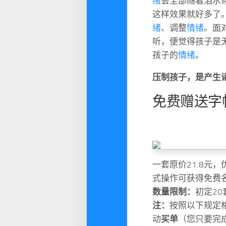
绪
会全部随着泪水
这样效果就好多了
绪
、调整
情绪
。面
听，便觉得孩子是
孩子的
情绪
。
压制孩子，是产生
免费赠送字
一套原价21.8元
式操作可获得免费
数量限制：
初定20
注：
按照以下规定
动
买单
（您只要完