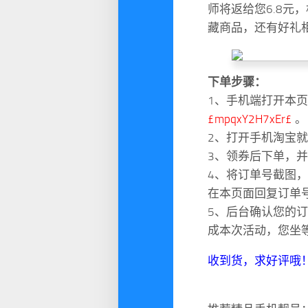
师将返给您6.8元
藏商品，还有好礼
下单步骤：
1、手机端打开本
£mpqxY2H7xEr£
。
2、打开手机淘宝
3、领券后下单，并
4、将订单号截图，并
在本页面回复订单
5、后台确认您的订
成本次活动，您坐
收到货，求好评哦