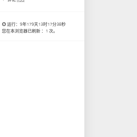
运行：9年179天13时17分39秒
您在本浏览器已刷新 ：1 次。