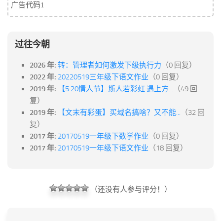
标签
广告代码1
论坛
论坛搜索
过往今朝
页面
2026 年:
转：管理者如何激发下级执行力
（0 回复）
关于
2022 年:
20220519三年级下语文作业
（0 回复）
博客树
2019 年:
【5·20情人节】斯人若彩虹 遇上方...
（49 回
复）
精品域名
2019 年:
【文末有彩蛋】买域名搞啥？又不能...
（32 回
友情链接
复）
2017 年:
20170519一年级下数学作业
（0 回复）
2017 年:
20170519一年级下语文作业
（18 回复）
（还没有人参与评分！）