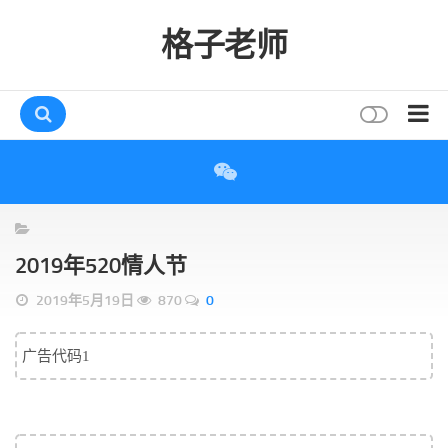
格子老师
首页
读书
互动
2019年520情人节
评论
2019年5月19日
870
0
打赏
唠叨
广告代码1
读者
存档