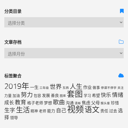
分类目录
文章存档
标签聚合
2019年
人生
世界
一生
作业
做事
三年级
东西
停课不停学
关注
套图
努力
情绪
快乐
发展
善良
希望
力量
加油
包容
学习
图库
歌曲
教育
成长
焦虑
父母
格子老师
梦想
沟通
珍惜
清晰
猴头客
视频
语文
生活
生字
自己
选
能力
责任
过去
精神
老师
择
领导