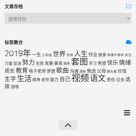
文章存档
标签聚合
2019年
人生
世界
一生
作业
做事
三年级
东西
停课不停学
关注
套图
努力
情绪
快乐
发展
善良
希望
力量
加油
包容
学习
图库
歌曲
教育
成长
焦虑
父母
格子老师
梦想
沟通
珍惜
清晰
猴头客
视频
语文
生活
生字
自己
选
能力
责任
过去
精神
老师
择
领导
友链列表