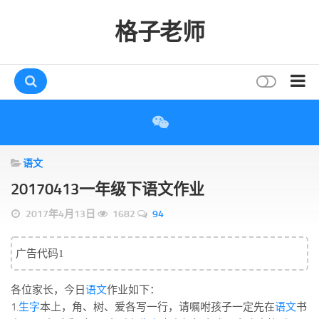
格子老师
首页
读书
语文
互动
20170413一年级下语文作业
评论
2017年4月13日
1682
94
打赏
唠叨
广告代码1
读者
各位家长，今日
语文
作业如下：
存档
1.
生字
本上，角、树、爱各写一行，请嘱咐孩子一定先在
语文
书