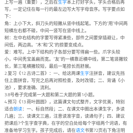
标签
上写一遍（重要），之后在
生字
本上打好字头，字头合格后再
写，一定记住在每一行的最左边写大写字母音序。写字要点如
论坛
下：
论坛搜索
角：上小下大，斜刀头的短撇从竖中线起笔。下方的“用”中间两
短横左右都不碰，中间一竖写在竖中线上。
页面
树：左中右结构的字要写得紧凑些，部件之间要穿插避让，中
关于
间低，两边高。“木”和“又”的捺要变成点。
爱：难写。上中下结构的子各部分要写得扁一些。爪字头较
博客树
小，中间秃宝盖扁而宽。“友”的一横靠近横中线，第二笔竖撇较
精品域名
长，第三笔横撇较短，最后一笔捺长而舒展。
友情链接
2.复习《12.古诗二首》：一、给这两课
生字
注拼音，建议先挡
住上面拼音，写完之后再对照检查，及时改错；二、背诵《小
池》，要求准确、流利。
3.8号卷子完成第一大题和第二大题的第1小题。
4.预习《13.荷叶圆圆》，这篇课文句式整齐，文字优美，特别
适合
朗读
：一、标自然段；二、在课文中圈出本课生字，多读
几遍；三、读课文三遍，注意读准字音，读通句子；四、建议
把课后7个生字查字典，在字的空白处给每个字组两个词语，有
准备地学习生字。孩子完成后，请在
语文
书第72页右下角注明