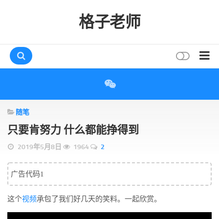
格子老师
首页
读书
随笔
互动
只要肯努力 什么都能挣得到
评论
2019年5月8日
1964
2
打赏
唠叨
广告代码1
读者
这个
视频
承包了我们好几天的笑料。一起欣赏。
存档