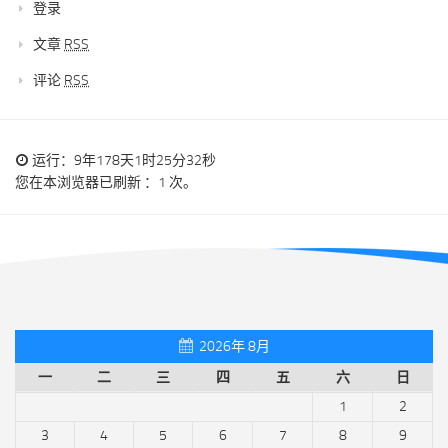
登录
文章
RSS
评论
RSS
运行：9年178天1时25分32秒
您在本浏览器已刷新 ：1 次。
2026年 8月
一
二
三
四
五
六
日
1
2
3
4
5
6
7
8
9