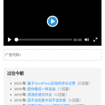
标签
论坛
论坛搜索
Play
页面
关于
Seek
Current
00:00
博客树
time
Play
Toggle
Toggle
Mute
Fullsc
精品域名
广告代码1
友情链接
过往今朝
2023 年:
基于WordPress实现的评论点赞
（8 回复）
2019 年:
愿你像风一样自由
（7 回复）
2019 年:
流浪的语文作业
（0 回复）
2019 年:
回不去的家乡回不去的家
（0 回复）