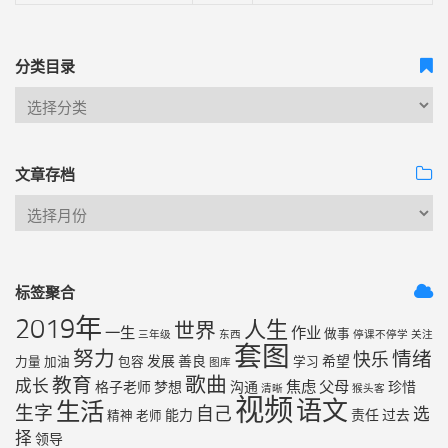
分类目录
文章存档
标签聚合
2019年
人生
世界
一生
作业
做事
三年级
东西
停课不停学
关注
套图
努力
情绪
快乐
发展
善良
希望
力量
加油
包容
学习
图库
歌曲
教育
成长
焦虑
父母
格子老师
梦想
沟通
珍惜
清晰
猴头客
视频
语文
生活
生字
自己
选
能力
责任
过去
精神
老师
择
领导