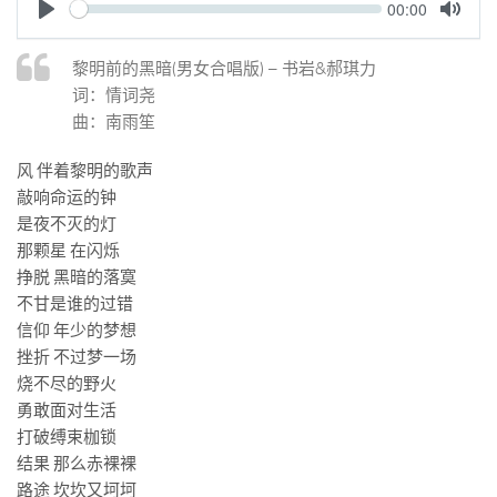
Seek
标签
Current
00:00
time
Play
Toggle
论坛
Mute
黎明前的黑暗(男女合唱版) – 书岩&郝琪力
论坛搜索
词：情词尧
曲：南雨笙
页面
关于
风 伴着黎明的歌声
敲响命运的钟
博客树
是夜不灭的灯
精品域名
那颗星 在闪烁
友情链接
挣脱 黑暗的落寞
不甘是谁的过错
信仰 年少的梦想
挫折 不过梦一场
烧不尽的野火
勇敢面对生活
打破缚束枷锁
结果 那么赤裸裸
路途 坎坎又坷坷