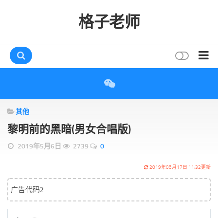
格子老师
首页
读书
其他
互动
黎明前的黑暗(男女合唱版)
评论
2019年5月6日
2739
0
打赏
唠叨
2019年05月17日 11:32更新
读者
广告代码2
存档