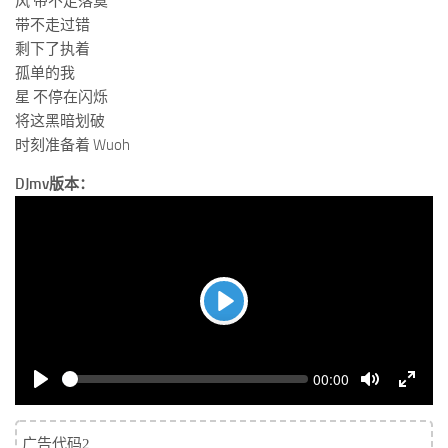
风 带不走落寞
带不走过错
剩下了执着
孤单的我
星 不停在闪烁
将这黑暗划破
时刻准备着 Wuoh
DJmv版本：
Play
Seek
Current
00:00
time
Play
Toggle
Toggle
Mute
Fullsc
广告代码2