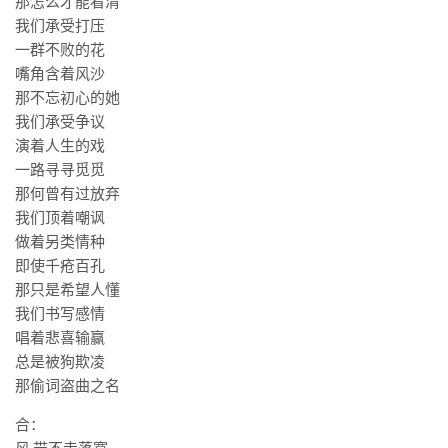
那怎么才能看清
我们承受打压
一群不败的花
嘴角含着风沙
那不忘初心的她
我们承受争议
演着人生的戏
一路寻寻觅觅
那何曾有过放弃
我们顶着嘲讽
做着另类情种
即使千疮百孔
那只是希望人懂
我们书写感情
唱着悲喜输赢
总是被狗欺凌
那偷词盗曲之名
合：