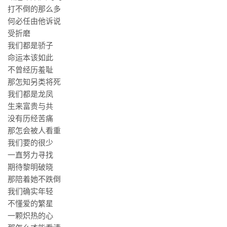
打不倒的那么多
何必任由他诉说
受折磨
我们都是骄子
命运本该如此
不曾经历羞耻
那怎知另类将死
我们都是龙凤
生来富贵与共
没有历经苦痛
那怎会被人看重
我们要的很少
一直努力寻找
期待黎明破晓
那陪着她不跌倒
我们确实年轻
不懂爱的繁星
一颗炽热的心