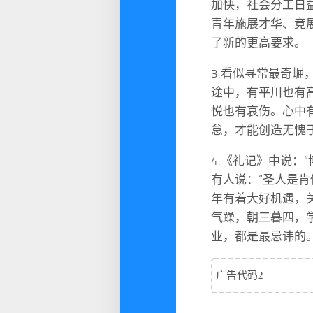
加快，社会分工日
青年施展才华、竞
了新的更高要求。
3.看似寻常最奇崛
途中，有平川也有
悦也有哀伤。心中
怠，才能创造无愧
4.《礼记》中说：
有人说：“圣人是
年有着大好机遇，
气躁，朝三暮四，
业，都是最忌讳的
广告代码2