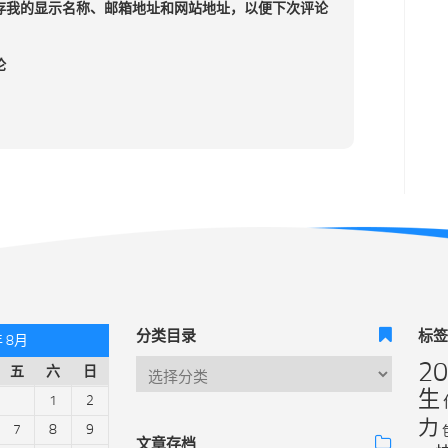
存我的显示名称、邮箱地址和网站地址，以便下次评论
论
分类目录
标
年 8月
2
五
六
日
生
1
2
力
7
8
9
文章存档