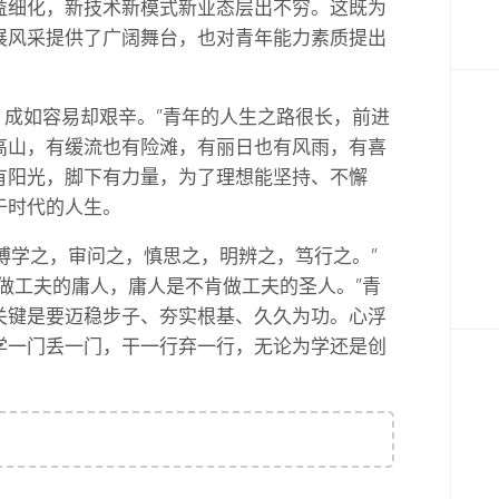
益细化，新技术新模式新业态层出不穷。这既为
展风采提供了广阔舞台，也对青年能力素质提出
，成如容易却艰辛。”青年的人生之路很长，前进
高山，有缓流也有险滩，有丽日也有风雨，有喜
有阳光，脚下有力量，为了理想能坚持、不懈
于时代的人生。
“博学之，审问之，慎思之，明辨之，笃行之。”
肯做工夫的庸人，庸人是不肯做工夫的圣人。”青
关键是要迈稳步子、夯实根基、久久为功。心浮
学一门丢一门，干一行弃一行，无论为学还是创
。