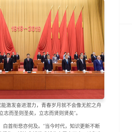
，就能激发奋进潜力，青春岁月就不会像无舵之舟
立志而圣则圣矣，立志而贤则贤矣”。
成，白首衔悲亦何及。”当今时代，知识更新不断