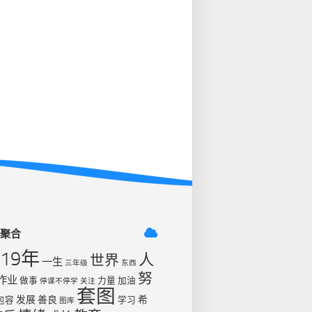
签聚合
019年
人
世界
一生
三年级
东西
努
作业
做事
力量
加油
停课不停学
关注
套图
发展
善良
希
包容
学习
图库