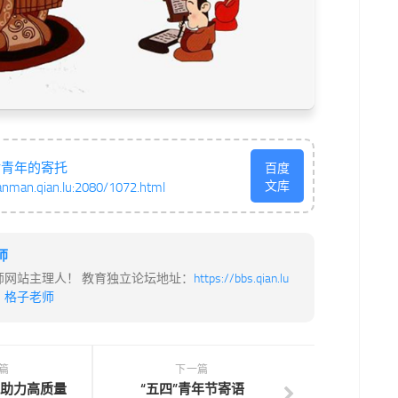
对青年的寄托
百度
文库
anman.qian.lu:2080/1072.html
师
师网站主理人！ 教育独立论坛地址：
https://bbs.qian.lu
：
格子老师
篇
下一篇
助力高质量
“五四”青年节寄语