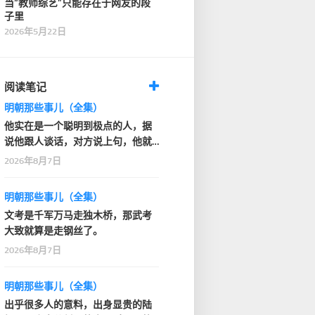
当“教师综艺”只能存在于网友的段
子里
2026年5月22日
阅读笔记
明朝那些事儿（全集）
他实在是一个聪明到极点的人，据
说他跟人谈话，对方说上句，他就
知道人家下句要说什…
2026年8月7日
明朝那些事儿（全集）
文考是千军万马走独木桥，那武考
大致就算是走钢丝了。
2026年8月7日
明朝那些事儿（全集）
出乎很多人的意料，出身显贵的陆