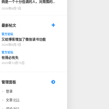
炳是一个十分低调的人，对周围的
人也十分客气，没有…
2026年8月7日
最新帖文
官方论坛
又给博客增加了微信读书功能
2026年8月7日
官方论坛
有得必有失
2025年12月13日
管理面板
登录
文章
RSS
评论
RSS